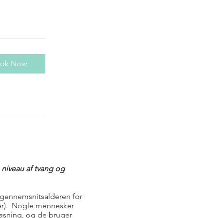
ok Now
 niveau af tvang og
t gennemsnitsalderen for
ter). Nogle mennesker
øsning, og de bruger