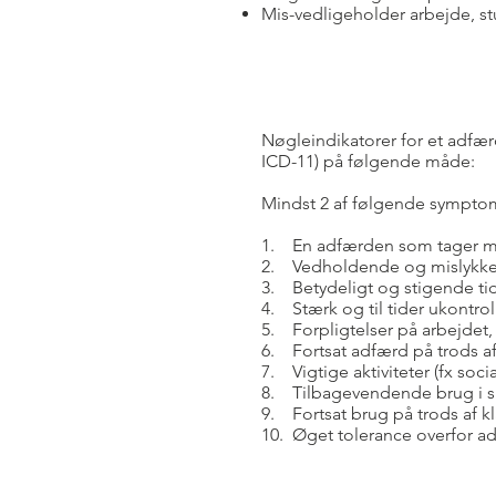
Mis-vedligeholder arbejde, stu
Nøgleindikatorer for et adfæ
ICD-11) på følgende måde:
Mindst 2 af følgende symptom
1. En adfærden som tager mer
2. Vedholdende og mislykke
3. Betydeligt og stigende tid
4. Stærk og til tider ukontrol
5. Forpligtelser på arbejdet,
6. Fortsat adfærd på trods af
7. Vigtige aktiviteter (fx soc
8. Tilbagevendende brug i sit
9. Fortsat brug på trods af kl
10. Øget tolerance overfor ad