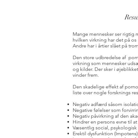
Resu
Mange mennesker ser rigtig m
hvilken virkning har det på os
Andre har i årtier slået på tr
Den store udbredelse af porn
virkning som mennesker udsætt
og kilder. Der sker i øjeblikk
vinder frem.
Den skadelige effekt af porn
liste over nogle forsknings res
Negativ adfærd såsom isolat
Negative følelser som forvir
Negativ påvirkning af den a
Hindrer en persons evne til 
Væsentlig social, psykologis
Erektil dysfunktion (Impotens