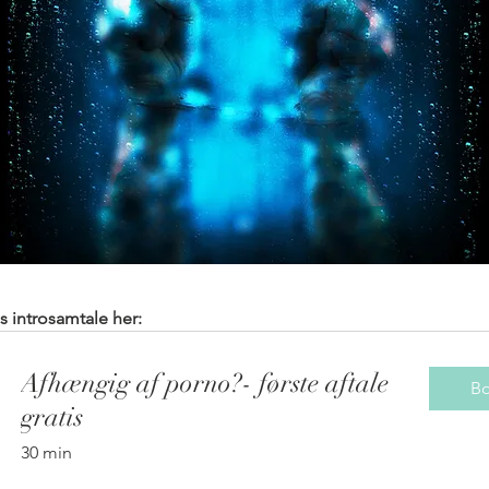
s introsamtale her:
Afhængig af porno?- første aftale
B
gratis
30 min