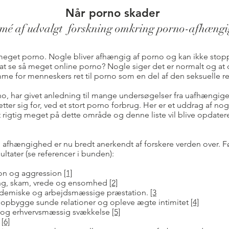
Når porno skader
mé af udvalgt forskning omkring porno-afhæng
eget porno. Nogle bliver afhængig af porno og kan ikke stopp
 at se så meget online porno? Nogle siger det er normalt og at 
omme for menneskers ret til porno som en del af den seksuelle re
o, har givet anledning til mange undersøgelser fra uafhængige
er sig for, ved et stort porno forbrug. Her er et uddrag af no
et rigtig meget på dette område og denne liste vil blive opdateret
o afhængighed er nu bredt anerkendt af forskere verden over. 
ultater (se referencer i bunden):
ion og aggression
[1]
ring, skam, vrede og ensomhed
[2]
kademiske og arbejdsmæssige præstation.
[3
at opbygge sunde relationer og opleve ægte intimitet
[4]
k og erhvervsmæssig svækkelse
[5]
)
[6]