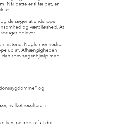
m. Når dette er tilfældet, er
klus.
 og de søger at undslippe
 ensomhed og værdiløshed. At
sbruger oplever.
gen historie. Nogle mennesker
lippe ud af. Afhængigheden
 til den som søger hjælp med
ikationssygdomme” og
, hvilket resulterer i
 kan, på trods af at du: