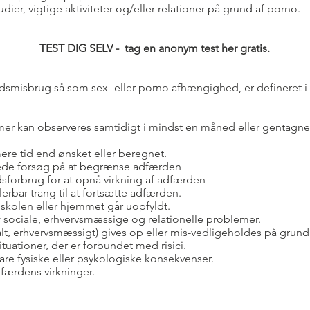
dier, vigtige aktiviteter og/eller relationer på grund af porno.
TEST DIG SELV
- tag en anonym test her gratis.
rdsmisbrug så som sex- eller porno afhængighed, er defineret 
er kan observeres samtidigt i mindst en måned eller gentagne 
e tid end ønsket eller beregnet.
de forsøg på at begrænse adfærden
sforbrug for at opnå virkning af adfærden
lerbar trang til at fortsætte adfærden.
 skolen eller hjemmet går uopfyldt.
 sociale, erhvervsmæssige og relationelle problemer.
ialt, erhvervsmæssigt) gives op eller mis-vedligeholdes på grun
uationer, der er forbundet med risici.
are fysiske eller psykologiske konsekvenser.
færdens virkninger.