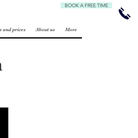
BOOK A FREE TIME
 and prices
About us
More
n